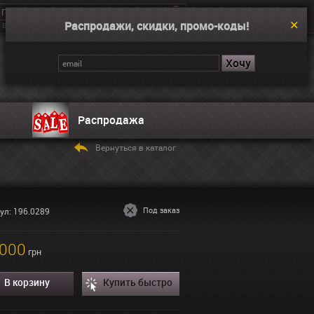
Распродажи, скидки, промо-коды!
Введите поисковой запрос, например “Dual Time”
Корзина
Нет товаров
Распродажа
Вернуться в каталог
Под заказ
ул: 196.0289
000
грн
В корзину
Купить быстро