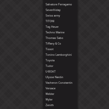
Salvatore Ferragamo
Sevenfriday
Swiss army
TITONI
Tag Heuer
Techno Marine
Thomas Sabo
Tiffany & Co
Tissot
Tonino Lamborghini
Toyota
Tudor
U-BOAT
Ulysse Nardin
Vacheron Constantin
Versace
Welder
Wyler
Zenith