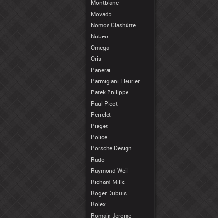
Montblanc
Movado
Nomos Glashütte
Nubeo
Omega
Oris
Panerai
Parmigiani Fleurier
Patek Philippe
Paul Picot
Perrelet
Piaget
Police
Porsche Design
Rado
Raymond Weil
Richard Mille
Roger Dubuis
Rolex
Romain Jerome