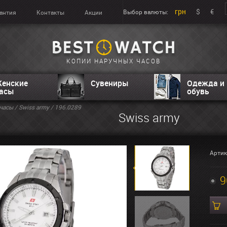
грн
$
€
Выбор валюты:
антия
Контакты
Акции
КОПИИ НАРУЧНЫХ ЧАСОВ
енские
Сувениры
Одежда и
асы
обувь
часы
/
Swiss army
/ 196.0289
Swiss army
Артик
9