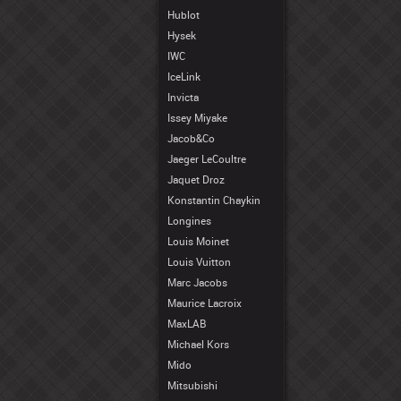
Hublot
Hysek
IWC
IceLink
Invicta
Issey Miyake
Jacob&Co
Jaeger LeCoultre
Jaquet Droz
Konstantin Chaykin
Longines
Louis Moinet
Louis Vuitton
Marc Jacobs
Maurice Lacroix
MaxLAB
Michael Kors
Mido
Mitsubishi