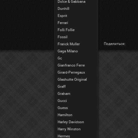
Dolce & Gabbana
Dunhill
Esprit
Ferrari
Folli Follie
Fossil
Поделиться:
Franck Muller
Gaga Milano
Gc
Gianfranco Ferre
Girard-Perregaux
Glashutte Original
Graff
Graham
Gucci
Guess
Hamilton
Harley Davidson
Harry Winston
Hermes