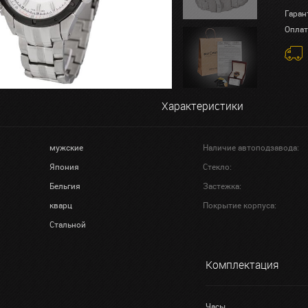
Гаран
Оплат
Характеристики
мужские
Наличие автоподзавода:
Япония
Стекло:
Бельгия
Застежка:
кварц
Покрытие корпуса:
Стальной
Комплектация
Часы