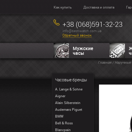
Как купить
Доставка и оплата
Гар
+38 (068)591-32-23
info@best-watch.com.ua
Обратный звонок
Мужские
Ж
часы
ч
Главная
/
Наручные 
Часовые бренды
A. Lange & Sohne
Aigner
Alain Silberstein
Audemars Piguet
BMW
Bell & Ross
Blancpain