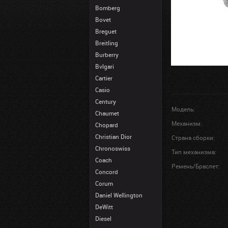
Bomberg
Bovet
Breguet
Breitling
Burberry
Bvlgari
Cartier
Casio
Century
Модель:
Chaumet
Механизм:
Chopard
Christian Dior
Страна сборки:
Chronoswiss
Тип механизма:
Coach
Ремень/Браслет:
Concord
Corum
Daniel Wellington
DeWitt
Diesel