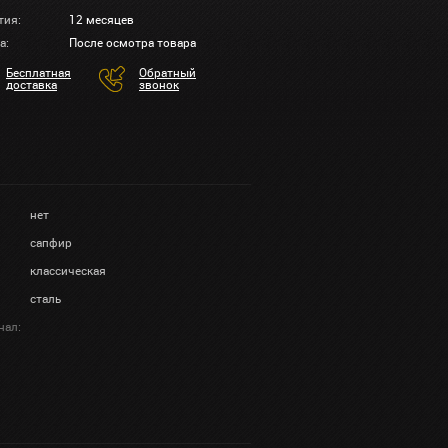
тия:
12 месяцев
а:
После осмотра товара
Бесплатная
Обратный
доставка
звонок
нет
сапфир
классическая
сталь
нал: