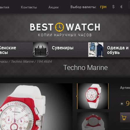
грн
$
€
Выбор валюты:
антия
Контакты
Акции
КОПИИ НАРУЧНЫХ ЧАСОВ
енские
Сувениры
Одежда и
асы
обувь
часы
/
Techno Marine
/ 194.4684
Techno Marine
Артик
9