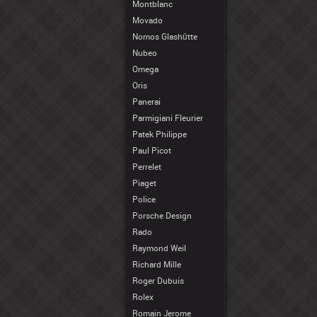
Montblanc
Movado
Nomos Glashütte
Nubeo
Omega
Oris
Panerai
Parmigiani Fleurier
Patek Philippe
Paul Picot
Perrelet
Piaget
Police
Porsche Design
Rado
Raymond Weil
Richard Mille
Roger Dubuis
Rolex
Romain Jerome