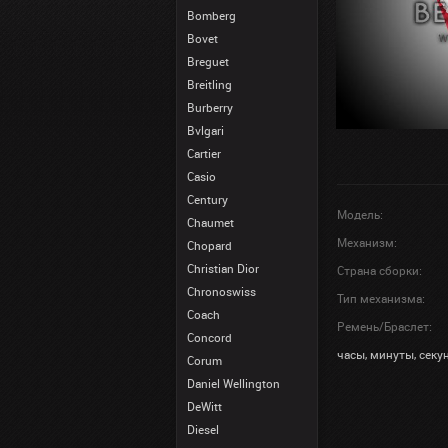
Bomberg
Bovet
Breguet
Breitling
Burberry
Bvlgari
Cartier
Casio
Century
Модель:
Chaumet
Механизм:
Chopard
Christian Dior
Страна сборки:
Chronoswiss
Тип механизма:
Coach
Ремень/Браслет:
Concord
часы, минуты, секун
Corum
Daniel Wellington
DeWitt
Diesel