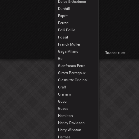
Dolce & Gabbana
Dunhill
Esprit
Ferrari
Folli Follie
Fossil
Franck Muller
Gaga Milano
Поделиться:
Gc
Gianfranco Ferre
Girard-Perregaux
Glashutte Original
Graff
Graham
Gucci
Guess
Hamilton
Harley Davidson
Harry Winston
Hermes