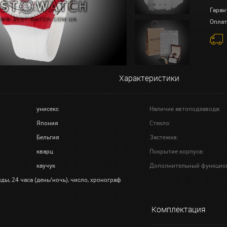
Гаран
Оплат
Характеристики
унисекс
Наличие автоподзавода:
Япония
Стекло:
Бельгия
Застежка:
кварц
Покрытие корпуса:
каучук
Дополнительный функцио
ды, 24 часа (день/ночь), число, хронограф
Комплектация