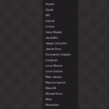
Hublot
Hysek
IWC
IceLink
Invicta
Issey Miyake
Jacob&Co
Jaeger LeCoultre
Jaquet Droz
Konstantin Chaykin
Longines
Louis Moinet
Louis Vuitton
Marc Jacobs
Maurice Lacroix
MaxLAB
Michael Kors
Mido
Mitsubishi