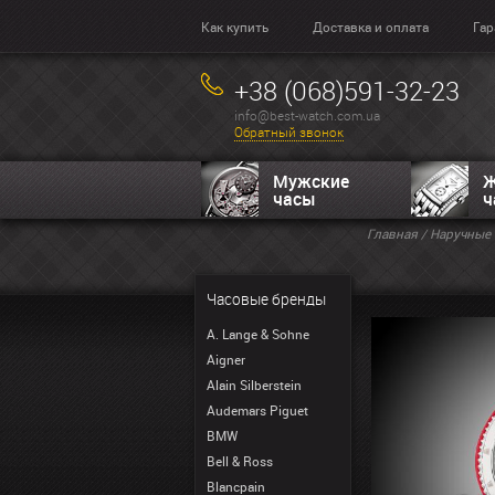
Как купить
Доставка и оплата
Гар
+38 (068)591-32-23
info@best-watch.com.ua
Обратный звонок
Мужские
Ж
часы
ч
Главная
/
Наручные 
Часовые бренды
A. Lange & Sohne
Aigner
Alain Silberstein
Audemars Piguet
BMW
Bell & Ross
Blancpain