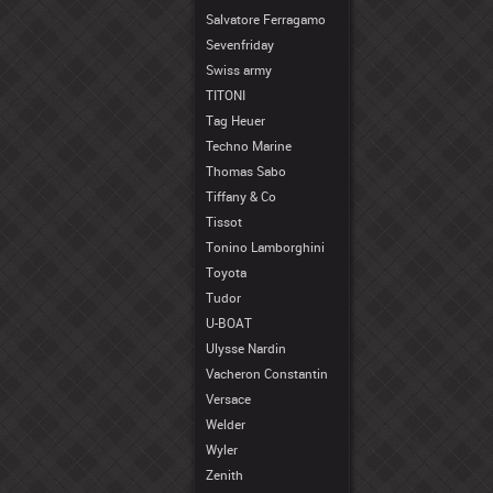
Salvatore Ferragamo
Sevenfriday
Swiss army
TITONI
Tag Heuer
Techno Marine
Thomas Sabo
Tiffany & Co
Tissot
Tonino Lamborghini
Toyota
Tudor
U-BOAT
Ulysse Nardin
Vacheron Constantin
Versace
Welder
Wyler
Zenith