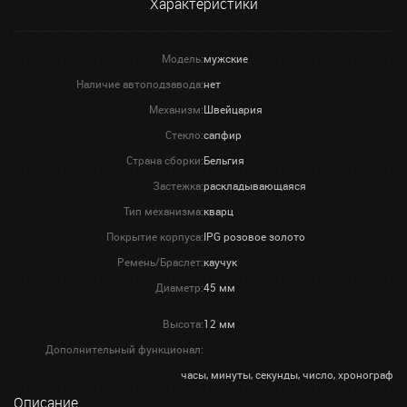
Характеристики
Модель:
мужские
Наличие автоподзавода:
нет
Механизм:
Швейцария
Стекло:
сапфир
Страна сборки:
Бельгия
Застежка:
раскладывающаяся
Тип механизма:
кварц
Покрытие корпуса:
IPG розовое золото
Ремень/Браслет:
каучук
Диаметр:
45 мм
Высота:
12 мм
Дополнительный функционал:
часы, минуты, секунды, число, хронограф
Описание