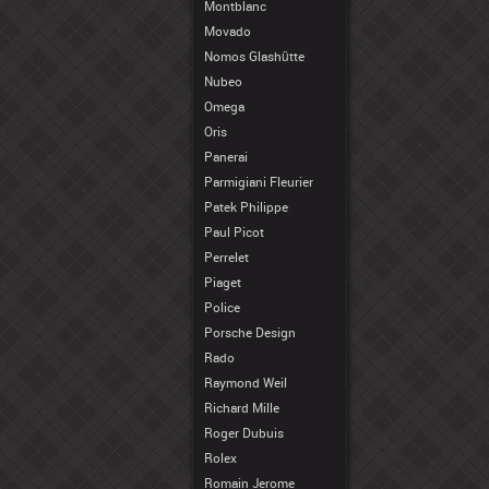
Montblanc
Movado
Nomos Glashütte
Nubeo
Omega
Oris
Panerai
Parmigiani Fleurier
Patek Philippe
Paul Picot
Perrelet
Piaget
Police
Porsche Design
Rado
Raymond Weil
Richard Mille
Roger Dubuis
Rolex
Romain Jerome