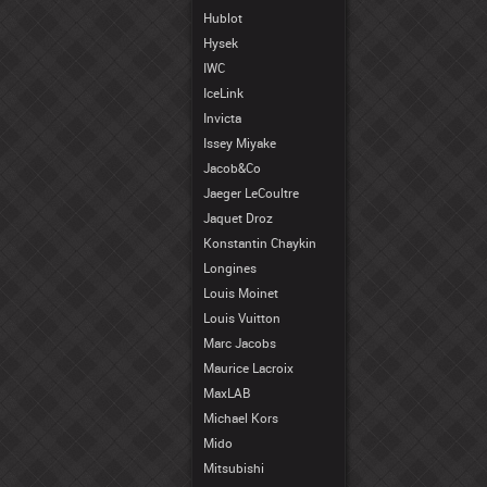
Hublot
Hysek
IWC
IceLink
Invicta
Issey Miyake
Jacob&Co
Jaeger LeCoultre
Jaquet Droz
Konstantin Chaykin
Longines
Louis Moinet
Louis Vuitton
Marc Jacobs
Maurice Lacroix
MaxLAB
Michael Kors
Mido
Mitsubishi