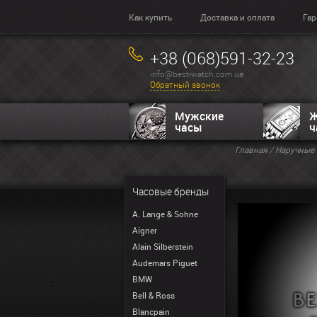
Как купить
Доставка и оплата
Гар
+38 (068)591-32-23
info@best-watch.com.ua
Обратный звонок
Мужские
Ж
часы
ч
Главная
/
Наручные 
Часовые бренды
A. Lange & Sohne
Aigner
Alain Silberstein
Audemars Piguet
BMW
Bell & Ross
Blancpain