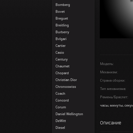
Bomberg
Bovet
Breguet
Breitling
Burberry
Bvlgari
Cartier
Casio
Century
Модель:
Chaumet
Механизм:
Chopard
Christian Dior
Страна сборки:
Chronoswiss
Тип механизма:
Coach
Ремень/Браслет:
Concord
часы, минуты, секун
Corum
Daniel Wellington
DeWitt
Описание
Diesel