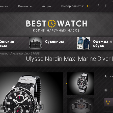
грн
$
€
Выбор валюты:
антия
Контакты
Акции
КОПИИ НАРУЧНЫХ ЧАСОВ
енские
Сувениры
Одежда и
асы
обувь
часы
/
Ulysse Nardin
/ 21058
Ulysse Nardin Maxi Marine Diver 
Артик
1