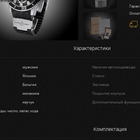
Гаран
Оплат
Характеристики
мужские
Наличие автоподзавода:
Япония
Стекло:
Бельгия
Застежка:
механика
Покрытие корпуса:
каучук
Дополнительный функцио
ды, число, запас хода
Комплектация