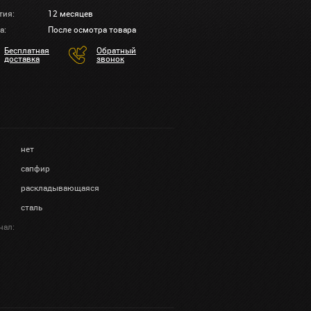
тия:
12 месяцев
а:
После осмотра товара
Бесплатная
Обратный
доставка
звонок
нет
сапфир
раскладывающаяся
сталь
нал: