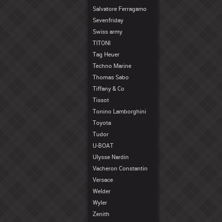
Salvatore Ferragamo
Sevenfriday
Swiss army
TITONI
Tag Heuer
Techno Marine
Thomas Sabo
Tiffany & Co
Tissot
Tonino Lamborghini
Toyota
Tudor
U-BOAT
Ulysse Nardin
Vacheron Constantin
Versace
Welder
Wyler
Zenith