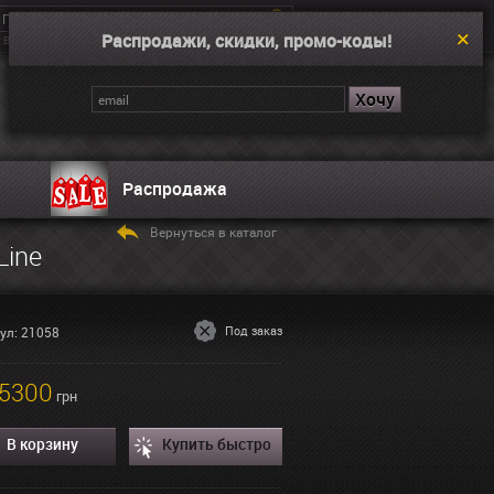
Распродажи, скидки, промо-коды!
Введите поисковой запрос, например “Dual Time”
Корзина
Нет товаров
Распродажа
Вернуться в каталог
Line
Под заказ
ул: 21058
5300
грн
В корзину
Купить быстро