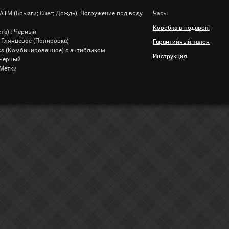
 АТМ (Брызги; Снег; Дождь). Погружение под воду
Часы
Коробка в подарок!
та) : Черный
 Глянцевое (Полировка)
Гарантийный талон
lass (Комбинированное) с антибликом
Инструкция
 Черный
 Метки