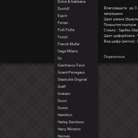
Dolce & Gabbana
Влагозащита : до 3
Dunhill
запрещено
Esprit
Цвет ремня (брасле
Ferrari
Покрытие корпуса :
Folli Follie
Стекло : Sapflex G
Цвет циферблата :
Fossil
Вид цифр (меток) :
Franck Muller
Gaga Milano
Поделиться:
Gc
Gianfranco Ferre
Girard-Perregaux
Glashutte Original
Graff
Graham
Gucci
Guess
Hamilton
Harley Davidson
Harry Winston
Hermes