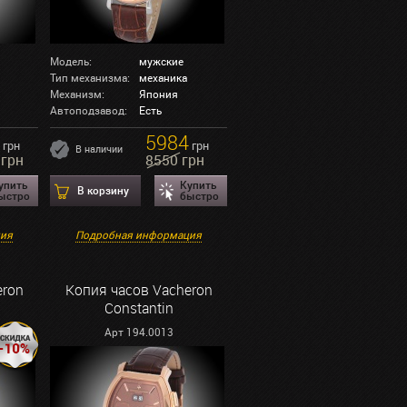
Модель:
мужские
Тип механизма:
механика
Механизм:
Япония
Автоподзавод:
Есть
5984
грн
грн
В наличии
 грн
8550 грн
упить
Купить
В корзину
ыстро
быстро
ция
Подробная информация
eron
Копия часов Vacheron
Constantin
Арт 194.0013