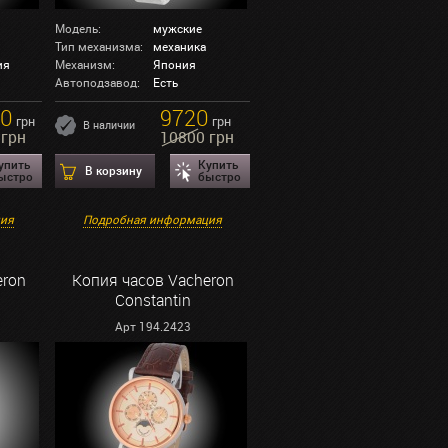
Модель:
мужские
Тип механизма:
механика
ия
Механизм:
Япония
Автоподзавод:
Есть
60
9720
грн
грн
В наличии
 грн
10800 грн
упить
Купить
В корзину
ыстро
быстро
ция
Подробная информация
eron
Копия часов Vacheron
Constantin
Арт 194.2423