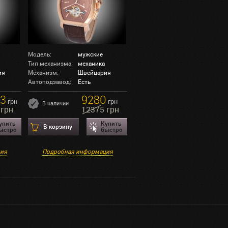
Модель:
мужские
Тип механизма:
механика
ия
Механизм:
Швейцария
Автоподзавод:
Есть
3
9280
грн
грн
В наличии
 грн
12375 грн
упить
Купить
В корзину
ыстро
быстро
ция
Подробная информация