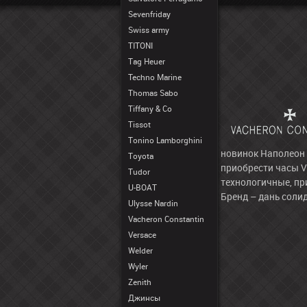
Sevenfriday
Swiss army
TITONI
Tag Heuer
Techno Marine
Thomas Sabo
Tiffany & Co
Tissot
Tonino Lamborghini
новинок Наполеон 
Toyota
приобрести часы V
Tudor
технологичные, пр
U-BOAT
Бренд – дань соли
Ulysse Nardin
Vacheron Constantin
Versace
Welder
Wyler
Zenith
Джинсы