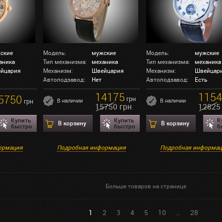
ские
Модель:
мужские
Модель:
мужские
аника
Тип механизма:
механика
Тип механизма:
механика
йцария
Механизм:
Швейцария
Механизм:
Швейцар
Автоподзавод:
Нет
Автоподзавод:
Есть
14175
1154
5750
грн
грн
В наличии
В наличии
15750 грн
12825
Купить
Купить
К
В корзину
В корзину
быстро
быстро
б
ормация
Подробная информация
Подробная информа
Больше товаров на странице
1
2
3
4
5
10
…
28