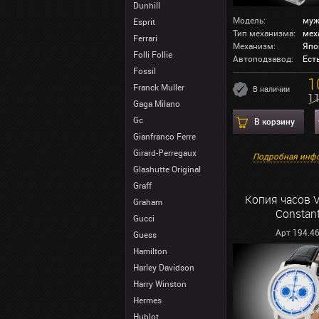
Dunhill
Модель:
муж
Esprit
Тип механизма:
мех
Ferrari
Механизм:
Япо
Folli Follie
Автоподзавод:
Ест
Fossil
1
Franck Muller
В наличии
1
Gaga Milano
Gc
В корзину
Gianfranco Ferre
Girard-Perregaux
Подробная инф
Glashutte Original
Graff
Копия часов 
Graham
Constant
Gucci
Арт 194.4
Guess
Hamilton
Harley Davidson
Harry Winston
Hermes
Hublot