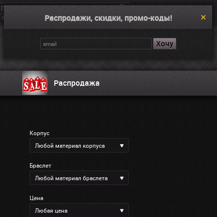
Распродажи, скидки, промо-коды!
Введите поисковой запрос, например “Dual Time”
Корзина
Нет товаров
Распродажа
Корпус
Любой материал корпуса
Браслет
Любой материал браслета
Цена
Любая цена