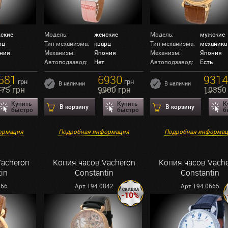
ские
Модель:
женские
Модель:
мужские
рц
Тип механизма:
кварц
Тип механизма:
механика
ния
Механизм:
Япония
Механизм:
Япония
Автоподзавод:
Нет
Автоподзавод:
Есть
581
6930
9314
грн
грн
В наличии
В наличии
775 грн
9900 грн
10350
Купить
Купить
К
В корзину
В корзину
быстро
быстро
б
ормация
Подробная информация
Подробная информа
Vacheron
Копия часов Vacheron
Копия часов Vach
in
Constantin
Constantin
066
Арт 194.0842
Арт 194.0665