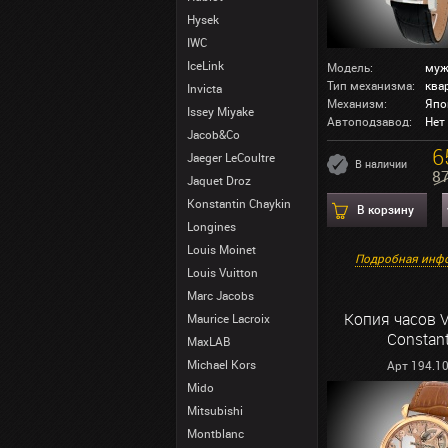
Hysek
IWC
IceLink
Модель:
муж
Тип механизма:
ква
Invicta
Механизм:
Япо
Issey Miyake
Автоподзавод:
Нет
Jacob&Co
6
Jaeger LeCoultre
В наличии
8
Jaquet Droz
Konstantin Chaykin
В корзину
Longines
Louis Moinet
Подробная инф
Louis Vuitton
Marc Jacobs
Копия часов 
Maurice Lacroix
Constant
MaxLAB
Michael Kors
Арт 194.1
Mido
Mitsubishi
Montblanc