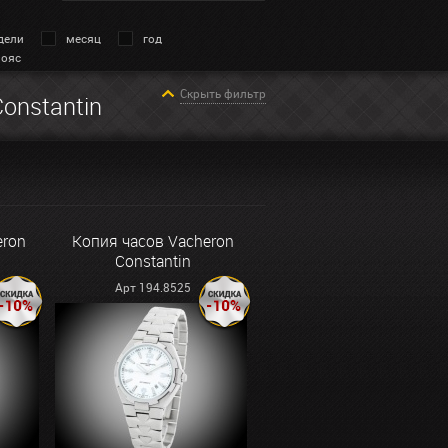
дели
месяц
год
пояс
Скрыть фильтр
onstantin
eron
Копия часов Vacheron
Constantin
Арт 194.8525