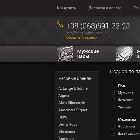
Как купить
Доставка и оплата
Гар
+38 (068)591-32-23
info@best-watch.com.ua
Обратный звонок
Мужские
Ж
часы
ч
Подбор по п
Часовые бренды
Пол
A. Lange & Sohne
Мужские
Aigner
Женские
Alain Silberstein
Унисекс
Audemars Piguet
BMW
Механизм
Bell & Ross
Японский
Blancpain
Швейцарски
Bomberg