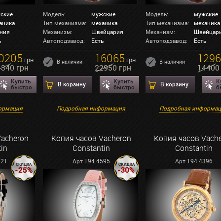
ские
Модель:
мужские
Модель:
мужские
аника
Тип механизма:
механика
Тип механизма:
механика
ния
Механизм:
Швейцария
Механизм:
Швейцар
ь
Автоподзавод:
Есть
Автоподзавод:
Есть
0205
16065
129
грн
грн
В наличии
В наличии
1340 грн
22950 грн
14400
Купить
Купить
К
В корзину
В корзину
быстро
быстро
б
ормация
Подробная информация
Подробная информа
Vacheron
Копия часов Vacheron
Копия часов Vach
in
Constantin
Constantin
621
Арт 194.4595
Арт 194.4396