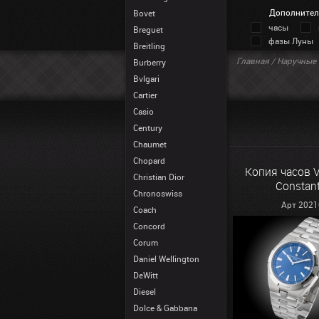
Дополнител
Bovet
часы
Breguet
фазы Луны
Breitling
Главная
/
Наручные 
Burberry
Bvlgari
Cartier
Casio
Century
Chaumet
Chopard
Копия часов 
Christian Dior
Constant
Chronoswiss
Арт 2021
Coach
Concord
Corum
Daniel Wellington
DeWitt
Diesel
Dolce & Gabbana