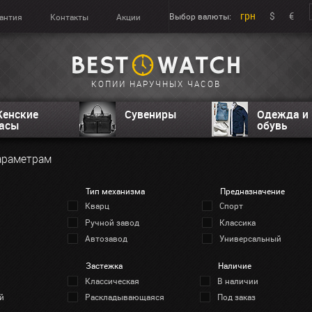
грн
$
€
Выбор валюты:
антия
Контакты
Акции
КОПИИ НАРУЧНЫХ ЧАСОВ
енские
Сувениры
Одежда и
асы
обувь
араметрам
Тип механизма
Предназначение
Кварц
Спорт
Ручной завод
Классика
Автозавод
Универсальный
Застежка
Наличие
Классическая
В наличии
й
Раскладывающаяся
Под заказ