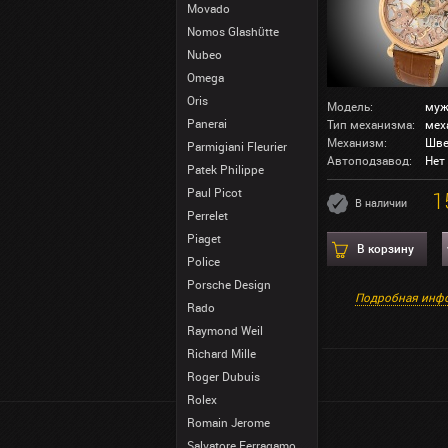
Movado
Nomos Glashütte
Nubeo
Omega
Oris
Модель:
муж
Panerai
Тип механизма:
мех
Механизм:
Шве
Parmigiani Fleurier
Автоподзавод:
Нет
Patek Philippe
Paul Picot
1
В наличии
Perrelet
Piaget
В корзину
Police
Porsche Design
Подробная инф
Rado
Raymond Weil
Richard Mille
Roger Dubuis
Rolex
Romain Jerome
Salvatore Ferragamo