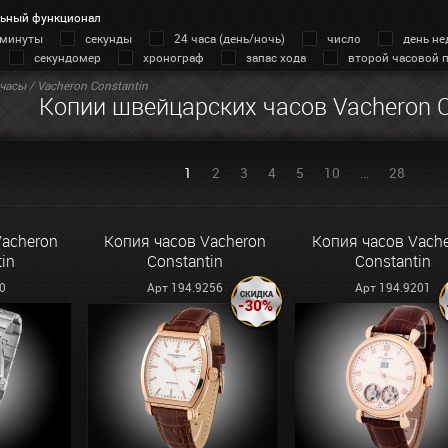
ьный функционал
минуты
секунды
24 часа (день/ночь)
число
день не
секундомер
хронограф
запас хода
второй часовой 
часы
/ Vacheron Constantin
Копии швейцарских часов Vacheron C
1
2
3
4
5
10
…
28
Vacheron
Копия часов Vacheron
Копия часов Vach
in
Constantin
Constantin
0
Арт 194.9256
Арт 194.9201