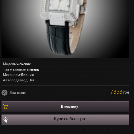
Модель:
женские
Тип механизма:
кварц
Механизм:
Япония
Автоподзавод:
Нет
7868
грн
Под заказ
В корзину
Купить быстро