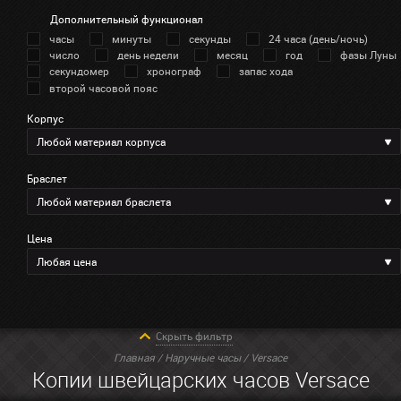
Дополнительный функционал
часы
минуты
секунды
24 часа (день/ночь)
число
день недели
месяц
год
фазы Луны
секундомер
хронограф
запас хода
второй часовой пояс
Корпус
Любой материал корпуса
Браслет
Любой материал браслета
Цена
Любая цена
Скрыть фильтр
Главная
/
Наручные часы
/ Versace
Копии швейцарских часов Versace