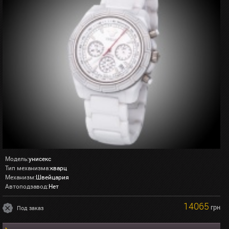
Модель:
унисекс
Тип механизма:
кварц
Механизм:
Швейцария
Автоподзавод:
Нет
14065
грн
Под заказ