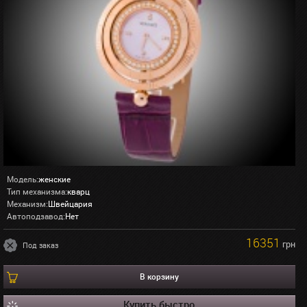
Модель:
женские
Тип механизма:
кварц
Механизм:
Швейцария
Автоподзавод:
Нет
16351
грн
Под заказ
В корзину
Купить быстро