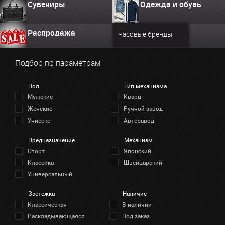
Сувениры
Одежда и обувь
Распродажа
Часовые бренды
Подбор по параметрам
Пол
Тип механизма
Мужские
Кварц
Женские
Ручной завод
Унисекс
Автозавод
Предназначение
Механизм
Спорт
Японский
Классика
Швейцарский
Универсальный
Застежка
Наличие
Классическая
В наличии
Раскладывающаяся
Под заказ