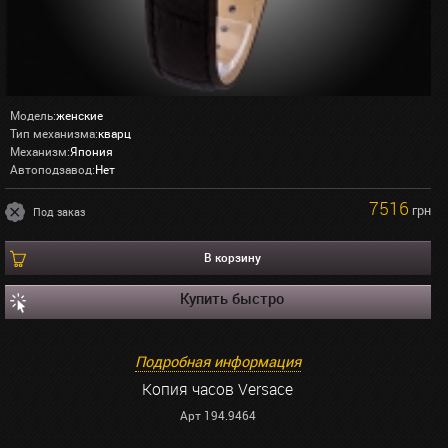
Модель:
женские
Тип механизма:
кварц
Механизм:
Япония
Автоподзавод:
Нет
7516
грн
Под заказ
В корзину
Купить быстро
Подробная информация
Копия часов Versace
Арт 194.9464