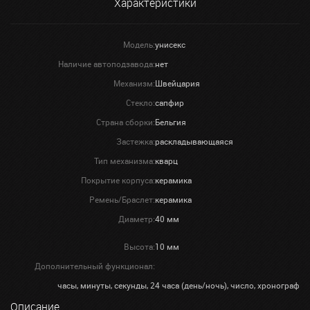
Характеристики
Модель:
унисекс
Наличие автоподзавода:
нет
Механизм:
Швейцария
Стекло:
сапфир
Страна сборки:
Бельгия
Застежка:
раскладывающаяся
Тип механизма:
кварц
Покрытие корпуса:
керамика
Ремень/Браслет:
керамика
Диаметр:
40 мм
Высота:
10 мм
Дополнительный функционал:
часы, минуты, секунды, 24 часа (день/ночь), число, хронограф
Описание