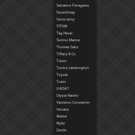
Salvatore Ferragamo
Sevenfriday
Swiss army
TITONI
Tag Heuer
Techno Marine
Thomas Sabo
Tiffany & Co
Tissot
Tonino Lamborghini
Toyota
Tudor
U-BOAT
Ulysse Nardin
Vacheron Constantin
Versace
Welder
Wyler
Zenith