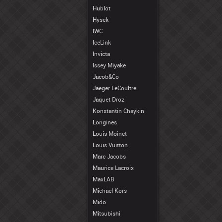
Hublot
Hysek
IWC
IceLink
Invicta
Issey Miyake
Jacob&Co
Jaeger LeCoultre
Jaquet Droz
Konstantin Chaykin
Longines
Louis Moinet
Louis Vuitton
Marc Jacobs
Maurice Lacroix
MaxLAB
Michael Kors
Mido
Mitsubishi