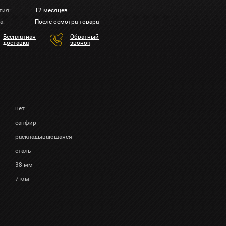
тия:
12 месяцев
а:
После осмотра товара
Бесплатная
Обратный
доставка
звонок
нет
сапфир
раскладывающаяся
сталь
38 мм
7 мм