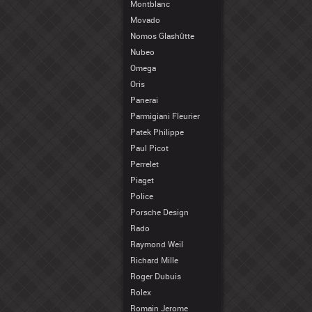
Montblanc
Movado
Nomos Glashütte
Nubeo
Omega
Oris
Panerai
Parmigiani Fleurier
Patek Philippe
Paul Picot
Perrelet
Piaget
Police
Porsche Design
Rado
Raymond Weil
Richard Mille
Roger Dubuis
Rolex
Romain Jerome