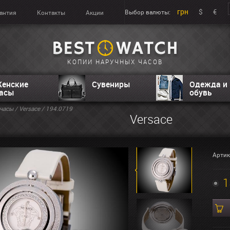
грн
$
€
Выбор валюты:
антия
Контакты
Акции
КОПИИ НАРУЧНЫХ ЧАСОВ
енские
Сувениры
Одежда и
асы
обувь
часы
/
Versace
/ 194.0719
Versace
Артик
1