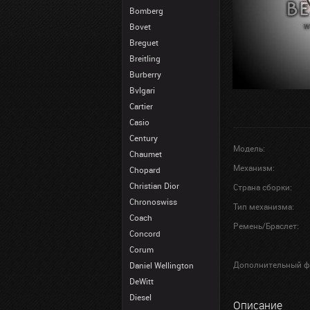
Bomberg
Bovet
Breguet
Breitling
Burberry
Bvlgari
Cartier
Casio
Century
Модель:
Chaumet
Механизм:
Chopard
Christian Dior
Страна сборки:
Chronoswiss
Тип механизма:
Coach
Ремень/Браслет:
Concord
Corum
Дополнительный ф
Daniel Wellington
DeWitt
Diesel
Описание