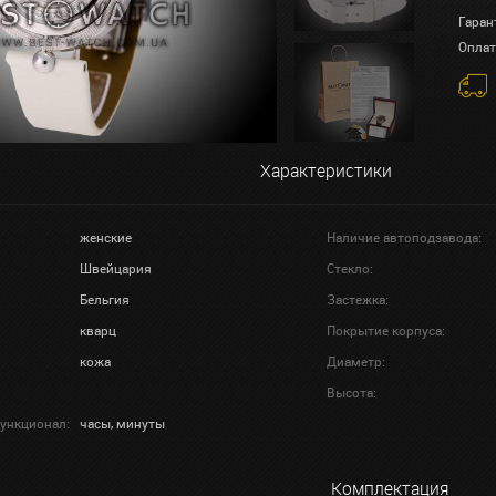
Гаран
Оплат
Характеристики
женские
Наличие автоподзавода:
Швейцария
Стекло:
Бельгия
Застежка:
кварц
Покрытие корпуса:
кожа
Диаметр:
Высота:
ункционал:
часы, минуты
Комплектация