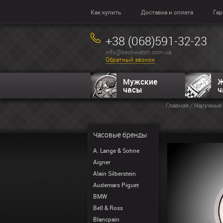
Как купить
Доставка и оплата
Гар
+38 (068)591-32-23
info@best-watch.com.ua
Обратный звонок
Мужские
Ж
часы
ч
Главная
/
Наручные 
Часовые бренды
A. Lange & Sohne
Aigner
Alain Silberstein
Audemars Piguet
BMW
Bell & Ross
Blancpain