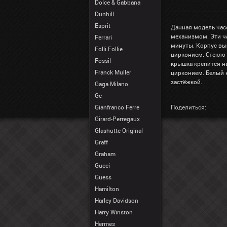
Dolce & Gabbana
Dunhill
Esprit
Данная модель ча
механизмом. Эти ч
Ferrari
минуты. Корпус вы
Folli Follie
цирконием. Стекло
Fossil
крышка крепится на
Franck Muller
цирконием. Белый
застёжкой.
Gaga Milano
Gc
Gianfranco Ferre
Поделиться:
Girard-Perregaux
Glashutte Original
Graff
Graham
Gucci
Guess
Hamilton
Harley Davidson
Harry Winston
Hermes