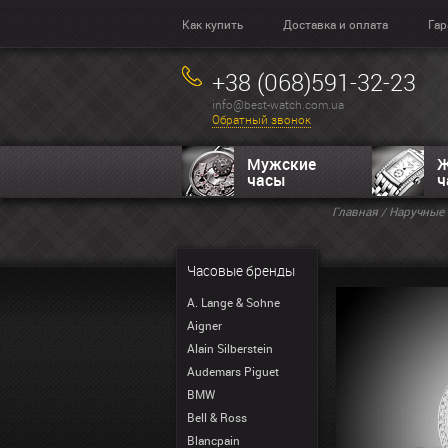
Как купить
Доставка и оплата
Гар
+38 (068)591-32-23
info@best-watch.com.ua
Обратный звонок
Мужские
Ж
часы
ч
Главная
/
Наручные 
Часовые бренды
A. Lange & Sohne
Aigner
Alain Silberstein
Audemars Piguet
BMW
Bell & Ross
Blancpain