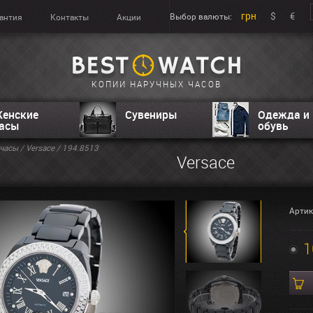
грн
$
€
Выбор валюты:
антия
Контакты
Акции
КОПИИ НАРУЧНЫХ ЧАСОВ
енские
Сувениры
Одежда и
асы
обувь
часы
/
Versace
/ 194.8513
Versace
Артик
1