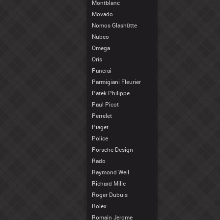
Montblanc
Movado
Nomos Glashütte
Nubeo
Omega
Oris
Panerai
Parmigiani Fleurier
Patek Philippe
Paul Picot
Perrelet
Piaget
Police
Porsche Design
Rado
Raymond Weil
Richard Mille
Roger Dubuis
Rolex
Romain Jerome