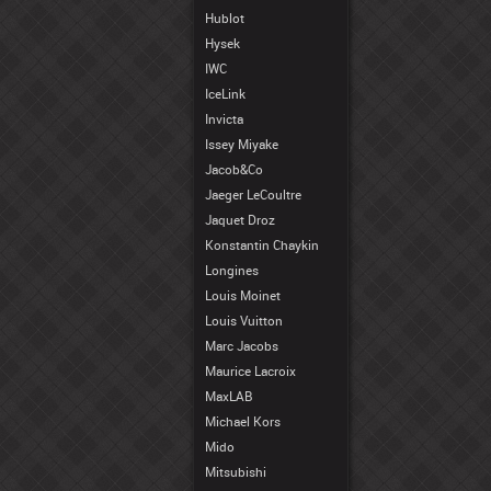
Hublot
Hysek
IWC
IceLink
Invicta
Issey Miyake
Jacob&Co
Jaeger LeCoultre
Jaquet Droz
Konstantin Chaykin
Longines
Louis Moinet
Louis Vuitton
Marc Jacobs
Maurice Lacroix
MaxLAB
Michael Kors
Mido
Mitsubishi