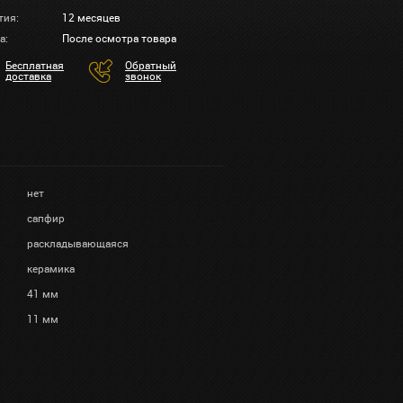
тия:
12 месяцев
а:
После осмотра товара
Бесплатная
Обратный
доставка
звонок
нет
сапфир
раскладывающаяся
керамика
41 мм
11 мм