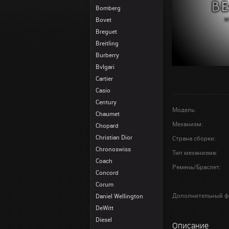
Bomberg
Bovet
Breguet
Breitling
Burberry
Bvlgari
Cartier
Casio
Century
Модель:
Chaumet
Механизм:
Chopard
Christian Dior
Страна сборки:
Chronoswiss
Тип механизма:
Coach
Ремень/Браслет:
Concord
Corum
Дополнительный ф
Daniel Wellington
DeWitt
Diesel
Описание