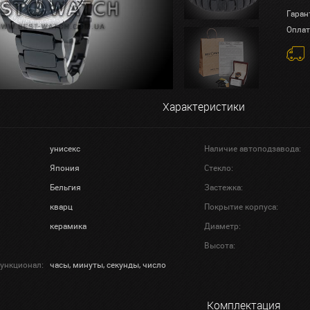
Гаран
Оплат
Характеристики
унисекс
Наличие автоподзавода:
Япония
Стекло:
Бельгия
Застежка:
кварц
Покрытие корпуса:
керамика
Диаметр:
Высота:
ункционал:
часы, минуты, секунды, число
Комплектация