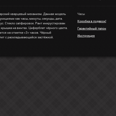
рский кварцевый механизм. Данная модель
Часы
нкциями как часы, минуты, секунды, дата.
Коробка в подарок!
ус. Стекло сапфировое. Рант инкрустирован
 крышка на винтах. Циферблат чёрного цвета.
Гарантийный талон
ится на отметке «3» часов. Чёрный
Инструкция
лет с раскладывающейся застёжкой.