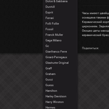
Dolce & Gabbana
Dunhill
Esprit
Часы имеют швейца
оснащена такими фу
Ferrari
Керамический корп
Folli Follie
цирконием. Задняя
Fossil
Окошко даты наход
Franck Muller
керамический брас
Gaga Milano
Gc
Поделиться:
Gianfranco Ferre
Girard-Perregaux
Glashutte Original
Graff
Graham
Gucci
Guess
Hamilton
Harley Davidson
Harry Winston
Hermes