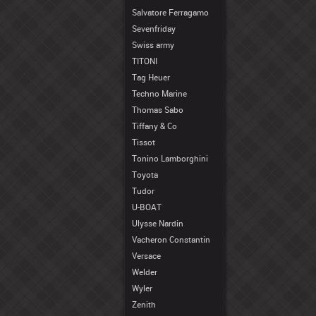
Salvatore Ferragamo
Sevenfriday
Swiss army
TITONI
Tag Heuer
Techno Marine
Thomas Sabo
Tiffany & Co
Tissot
Tonino Lamborghini
Toyota
Tudor
U-BOAT
Ulysse Nardin
Vacheron Constantin
Versace
Welder
Wyler
Zenith