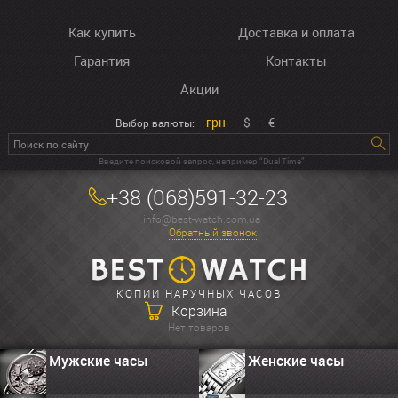
Как купить
Доставка и оплата
Гарантия
Контакты
Акции
грн
$
€
Выбор валюты:
Введите поисковой запрос, например “Dual Time”
+38 (068)591-32-23
info@best-watch.com.ua
Обратный звонок
КОПИИ НАРУЧНЫХ ЧАСОВ
Корзина
Нет товаров
Мужские часы
Женские часы