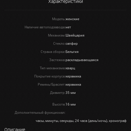
Характеристики
Модель:
женские
Наличие автоподзавода:
нет
Механизм:
Швейцария
Стекло:
сапфир
Страна сборки:
Бельгия
Застежка:
раскладывающаяся
Тип механизма:
кварц
Покрытие корпуса:
керамика
Ремень/Браслет:
керамика
Диаметр:
35 мм
Высота:
16 мм
Дополнительный функционал:
часы, минуты, секунды, 24 часа (день/ночь), хронограф
Описание