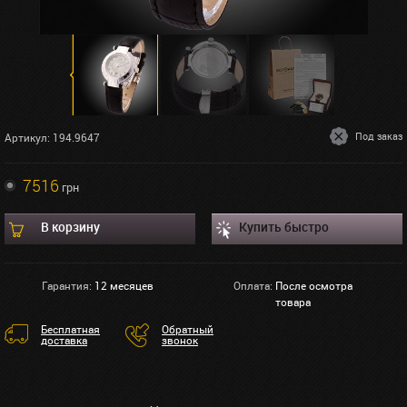
Под заказ
Артикул: 194.9647
7516
грн
В корзину
Купить быстро
Гарантия:
12 месяцев
Оплата:
После осмотра
товара
Бесплатная
Обратный
доставка
звонок