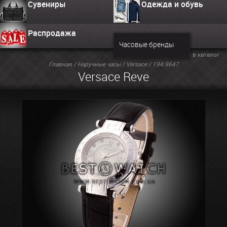
Сувениры
Одежда и обувь
Распродажа
Часовые бренды
Вернуться в каталог
Главная
/
Наручные часы
/
Versace
/ 194.9647
Versace Reve