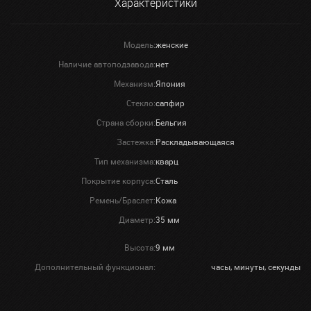
Характеристики
Модель:
женские
Наличие автоподзавода:
нет
Механизм:
Япония
Стекло:
сапфир
Страна сборки:
Бельгия
Застежка:
Раскладывающаяся
Тип механизма:
кварц
Покрытие корпуса:
Сталь
Ремень/Браслет:
Кожа
Диаметр:
35 мм
Высота:
9 мм
Дополнительный функционал:
часы, минуты, секунды