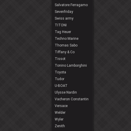
Salvatore Ferragamo
Sevenfriday
Swiss army
TITONI
Tag Heuer
Techno Marine
Thomas Sabo
Tiffany & Co
Tissot
Tonino Lamborghini
Toyota
Tudor
U-BOAT
Ulysse Nardin
Vacheron Constantin
Versace
Welder
Wyler
Zenith