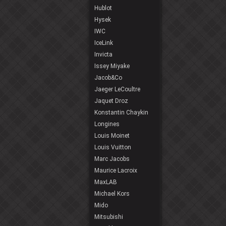
Hublot
Hysek
IWC
IceLink
Invicta
Issey Miyake
Jacob&Co
Jaeger LeCoultre
Jaquet Droz
Konstantin Chaykin
Longines
Louis Moinet
Louis Vuitton
Marc Jacobs
Maurice Lacroix
MaxLAB
Michael Kors
Mido
Mitsubishi