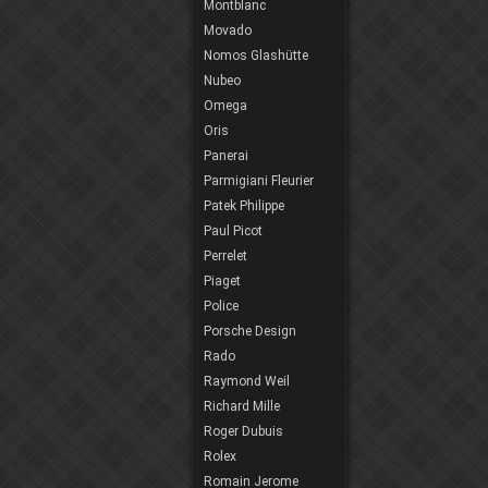
Montblanc
Movado
Nomos Glashütte
Nubeo
Omega
Oris
Panerai
Parmigiani Fleurier
Patek Philippe
Paul Picot
Perrelet
Piaget
Police
Porsche Design
Rado
Raymond Weil
Richard Mille
Roger Dubuis
Rolex
Romain Jerome