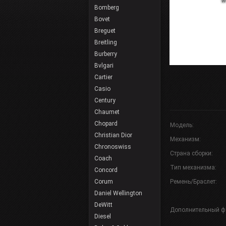
Bomberg
Bovet
Breguet
Breitling
Burberry
Bvlgari
Cartier
Casio
Century
Chaumet
Chopard
Модель:
Christian Dior
Механизм:
Chronoswiss
Страна сборки:
Coach
Тип механизма:
Concord
Corum
Ремень/Браслет:
Daniel Wellington
DeWitt
Дополнительный ф
Diesel