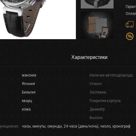
Гаран
Оплат
Характеристики
женские
Наличие автоподзавода:
Япония
Стекло:
Бельгия
Застежка:
кварц
Покрытие корпуса:
кожа
Диаметр:
Высота:
ункционал:
часы, минуты, секунды, 24 часа (день/ночь), число, хронограф