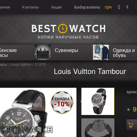
грн
$
€
рантия
Контакты
Акции
Выбор валюты:
КОПИИ НАРУЧНЫХ ЧАСОВ
енские
Сувениры
Одежда и
асы
обувь
часы
/
Louis Vuitton
/ 21079
Louis Vuitton Tambour
Артик
9