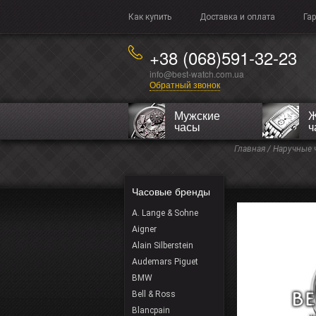
Как купить
Доставка и оплата
Га
+38 (068)591-32-23
info@best-watch.com.ua
Обратный звонок
Мужские
Ж
часы
ч
Главная
/
Наручные 
Часовые бренды
A. Lange & Sohne
Aigner
Alain Silberstein
Audemars Piguet
BMW
Bell & Ross
Blancpain