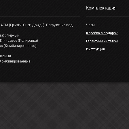
Комплектация
 АТМ (Брызги; Снег; Дождь). Погружение под
Часы
Коробка в подарок!
та) : Черный
 Глянцевое (Полировка)
Гарантийный талон
lass (Комбинированное)
Инструкция
 Черный
: Комбинированные