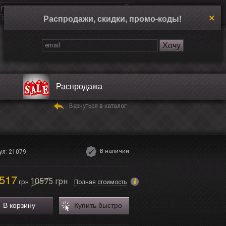
Распродажи, скидки, промо-коды!
Введите поисковой запрос, например “Dual Time”
Корзина
Нет товаров
Распродажа
Вернуться в каталог
В наличии
ул: 21079
517
10575 грн
грн
Полная стоимость
В корзину
Купить быстро