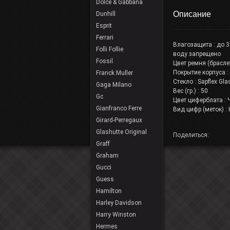
Dolce & Gabbana
Описание
Dunhill
Esprit
Ferrari
Влагозащита : до 3
Folli Follie
воду запрещено
Fossil
Цвет ремня (брасле
Покрытие корпуса :
Franck Muller
Стекло : Sapflex G
Gaga Milano
Вес (гр.) : 50
Gc
Цвет циферблата :
Gianfranco Ferre
Вид цифр (меток) 
Girard-Perregaux
Glashutte Original
Поделиться:
Graff
Graham
Gucci
Guess
Hamilton
Harley Davidson
Harry Winston
Hermes