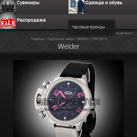
Сувениры
Одежда и обувь
Распродажа
Часовые бренды
Вернуться в каталог
Главная
/
Наручные часы
/
Welder
/ 194.9519
Welder