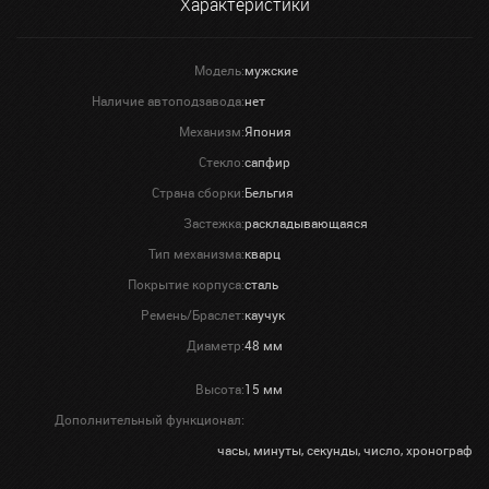
Характеристики
Модель:
мужские
Наличие автоподзавода:
нет
Механизм:
Япония
Стекло:
сапфир
Страна сборки:
Бельгия
Застежка:
раскладывающаяся
Тип механизма:
кварц
Покрытие корпуса:
сталь
Ремень/Браслет:
каучук
Диаметр:
48 мм
Высота:
15 мм
Дополнительный функционал:
часы, минуты, секунды, число, хронограф