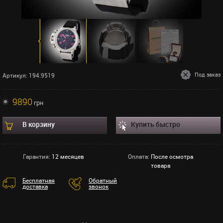
Под заказ
Артикул: 194.9519
9890
грн
В корзину
Купить быстро
Гарантия:
12 месяцев
Оплата:
После осмотра
товара
Бесплатная
Обратный
доставка
звонок