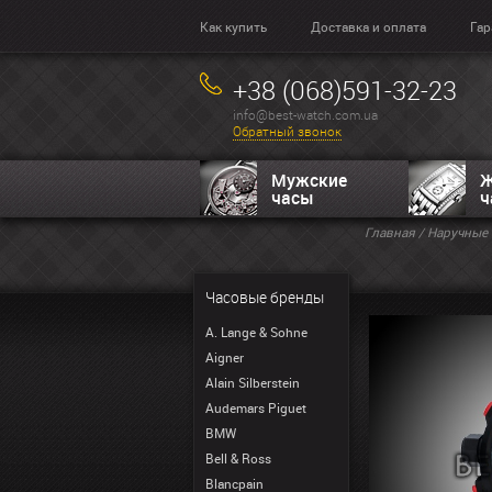
Как купить
Доставка и оплата
Гар
+38 (068)591-32-23
info@best-watch.com.ua
Обратный звонок
Мужские
Ж
часы
ч
Главная
/
Наручные 
Часовые бренды
A. Lange & Sohne
Aigner
Alain Silberstein
Audemars Piguet
BMW
Bell & Ross
Blancpain