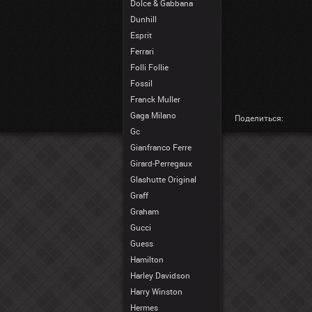
Dolce & Gabbana
Dunhill
Esprit
Ferrari
Folli Follie
Fossil
Franck Muller
Gaga Milano
Поделиться:
Gc
Gianfranco Ferre
Girard-Perregaux
Glashutte Original
Graff
Graham
Gucci
Guess
Hamilton
Harley Davidson
Harry Winston
Hermes