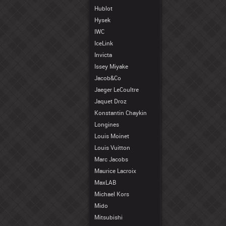
Hublot
Hysek
IWC
IceLink
Invicta
Issey Miyake
Jacob&Co
Jaeger LeCoultre
Jaquet Droz
Konstantin Chaykin
Longines
Louis Moinet
Louis Vuitton
Marc Jacobs
Maurice Lacroix
MaxLAB
Michael Kors
Mido
Mitsubishi