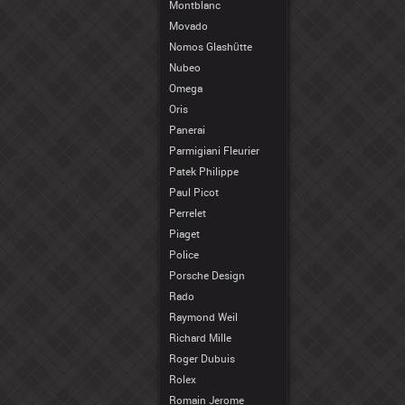
Montblanc
Movado
Nomos Glashütte
Nubeo
Omega
Oris
Panerai
Parmigiani Fleurier
Patek Philippe
Paul Picot
Perrelet
Piaget
Police
Porsche Design
Rado
Raymond Weil
Richard Mille
Roger Dubuis
Rolex
Romain Jerome