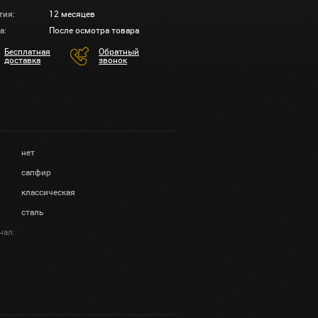
тия:
12 месяцев
а:
После осмотра товара
Бесплатная
Обратный
доставка
звонок
нет
сапфир
классическая
сталь
нал: