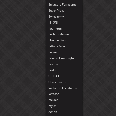
Salvatore Ferragamo
Sevenfriday
Swiss army
TITONI
Tag Heuer
Techno Marine
Thomas Sabo
Tiffany & Co
Tissot
Tonino Lamborghini
Toyota
Tudor
U-BOAT
Ulysse Nardin
Vacheron Constantin
Versace
Welder
Wyler
Zenith