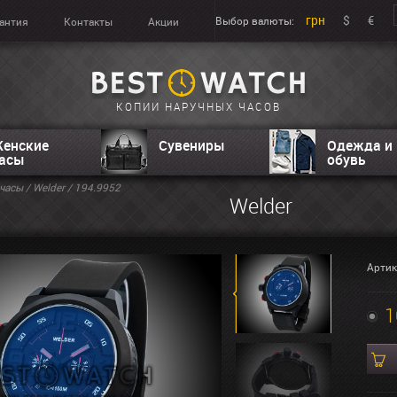
грн
$
€
Выбор валюты:
антия
Контакты
Акции
КОПИИ НАРУЧНЫХ ЧАСОВ
енские
Сувениры
Одежда и
асы
обувь
часы
/
Welder
/ 194.9952
Welder
Артик
1