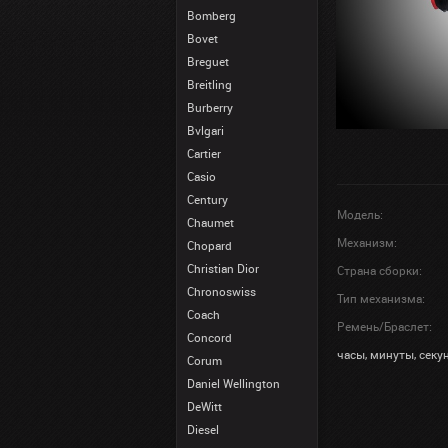
Bomberg
Bovet
Breguet
Breitling
Burberry
Bvlgari
Cartier
Casio
Century
Модель:
Chaumet
Механизм:
Chopard
Christian Dior
Страна сборки:
Chronoswiss
Тип механизма:
Coach
Ремень/Браслет:
Concord
часы, минуты, секун
Corum
Daniel Wellington
DeWitt
Diesel