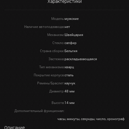
Характеристики
Модель:
мужские
Наличие автоподзавода:
нет
Механизм:
Швейцария
Стекло:
сапфир
Страна сборки:
Бельгия
Застежка:
раскладывающаяся
Тип механизма:
кварц
Покрытие корпуса:
сталь
Ремень/Браслет:
каучук
Диаметр:
48 мм
Высота:
14 мм
Дополнительный функционал:
часы, минуты, секунды, число, хронограф
Описание