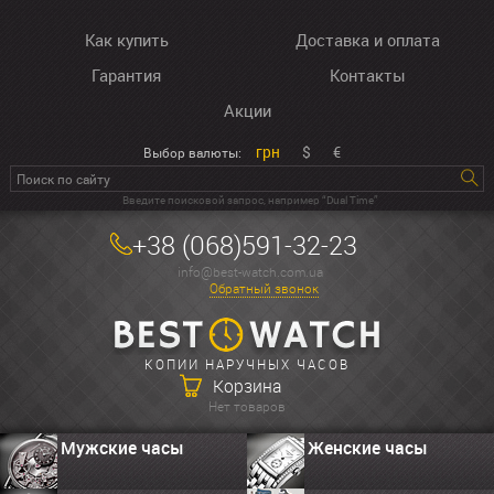
Как купить
Доставка и оплата
Гарантия
Контакты
Акции
грн
$
€
Выбор валюты:
Введите поисковой запрос, например “Dual Time”
+38 (068)591-32-23
info@best-watch.com.ua
Обратный звонок
КОПИИ НАРУЧНЫХ ЧАСОВ
Корзина
Нет товаров
Мужские часы
Женские часы