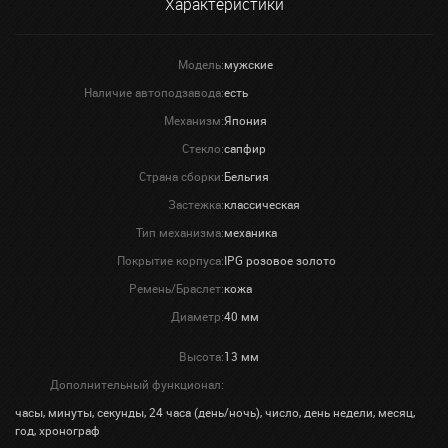
Характеристики
Модель:
мужские
Наличие автоподзавода:
есть
Механизм:
Япония
Стекло:
сапфир
Страна сборки:
Бельгия
Застежка:
классическая
Тип механизма:
механика
Покрытие корпуса:
IPG розовое золото
Ремень/Браслет:
кожа
Диаметр:
40 мм
Высота:
13 мм
Дополнительный функционал:
часы, минуты, секунды, 24 часа (день/ночь), число, день недели, месяц,
год, хронограф